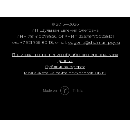
© 2015—2026
ИП Шульман Евгения Олеговна
ИНН 781410079856, ОГРНИП 326784700258131
тел.: +7 921 956-80-18, email:
eugenia@shulman-psy.ru
Политика в отношении обработки персональных
данных
Публичная оферта
Моя анкета на сайте психологов B17.ru
Tilda
Made on